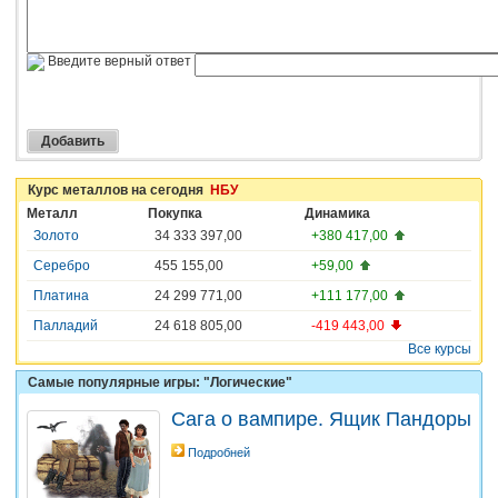
Введите верный ответ
Курс металлов на сегодня
НБУ
Металл
Покупка
Динамика
Золото
34 333 397,00
+380 417,00
Серебро
455 155,00
+59,00
Платина
24 299 771,00
+111 177,00
Палладий
24 618 805,00
-419 443,00
Все курсы
Самые популярные игры: "Логические"
Сага о вампире. Ящик Пандоры
Подробней