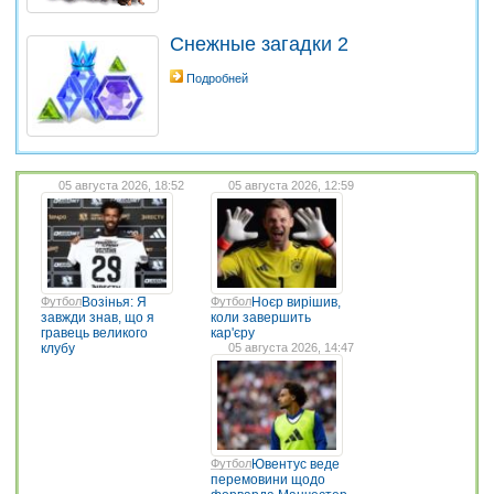
Снежные загадки 2
Подробней
05 августа 2026, 18:52
05 августа 2026, 12:59
Футбол
Возінья: Я
Футбол
Ноєр вирішив,
завжди знав, що я
коли завершить
гравець великого
кар'єру
клубу
05 августа 2026, 14:47
Футбол
Ювентус веде
перемовини щодо