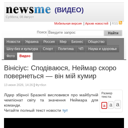
(ВИДЕО)
Суббота, 08 Август
|
|
Мобильная версия
Архив новостей
RSS
Поиск
Новости
Украина
Россия
Мир
Бизнес
Общество
Шоу-биз и культура
Спорт
Политика
ЧП
Наука и здоровье
Фото
Видео
Вінісіус: Сподіваюся, Неймар скоро
повернеться — він мій кумир
|
13 июня 2026, 14:26
Футбол
Размер
Лідер збірної Бразилії висловився про майбутній
текста:
чемпіонат світу та значення Неймара для
команди.
Читайте полный текст новости
тут