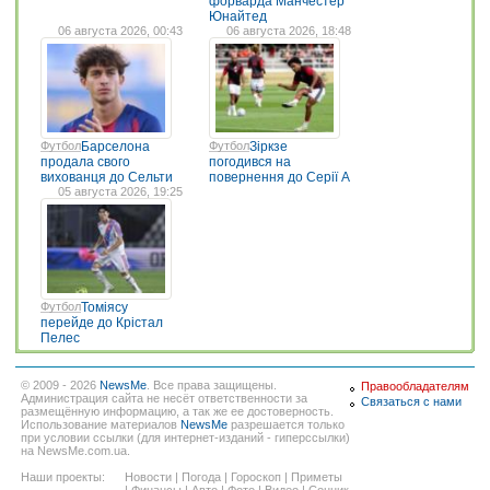
форварда Манчестер
Юнайтед
06 августа 2026, 00:43
06 августа 2026, 18:48
Футбол
Барселона
Футбол
Зіркзе
продала свого
погодився на
вихованця до Сельти
повернення до Серії А
05 августа 2026, 19:25
Футбол
Томіясу
перейде до Крістал
Пелес
© 2009 - 2026
NewsMe
. Все права защищены.
Правообладателям
Администрация сайта не несёт ответственности за
Связаться с нами
размещённую информацию, а так же ее достоверность.
Использование материалов
NewsMe
разрешается только
при условии ссылки (для интернет-изданий - гиперссылки)
на NewsMe.com.ua.
Наши проекты:
Новости
|
Погода
|
Гороскоп
|
Приметы