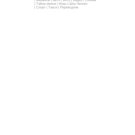
|
Финансы
|
Авто
|
Фото
|
Видео
|
Сонник
|
Тайна имени
|
Игры
|
Шоу-бизнес
|
Спорт
|
Такси
|
Переводчик