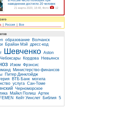
В России число погибших при
наводнении достигло 20 человек
21 марта 2020, 18:48, Фото
12
сего
а
|
Россия
|
Все
егов
en
образование
Волчанск
ки
Брайан Мэй
дресс-код
Шевченко
т
Aston
Чебоксары
Кордова
Невьянск
ноз
Изюм
Фрэнсис
рманд
Министерство финансов
ны
Питер Динклэйдж
терия
ВТБ Банк
могила
нство
услуга
Сан-Томе
янский
Черноморское
тика
Майкл Полиш
Артек
FEMEN
Кейт Уинслет
Библия
5