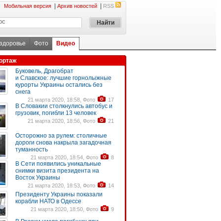
|
|
Мобильная версия
Архив новостей
RSS
 здоровье
Фото
Видео
ортаж
Буковель, Драгобрат
и Славское: лучшие горнолыжные
курорты Украины остались без
снега
21 марта 2020, 18:58, Фото
17
В Словакии столкнулись автобус и
грузовик, погибли 13 человек
21 марта 2020, 18:56, Фото
21
Осторожно за рулем: столичные
дороги снова накрыла загадочная
туманность
21 марта 2020, 18:54, Фото
8
В Сети появились уникальные
снимки визита президента на
Восток Украины
21 марта 2020, 18:53, Фото
14
Президенту Украины показали
корабли НАТО в Одессе
21 марта 2020, 18:50, Фото
9