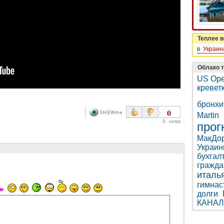
Теплее в
в
Украин
Облако т
US Op
кревет
бронхи
0
Martin
0
прог
МакДо
Украи
бухгал
гражда
италь
гимнас
долги
КАНАЛ