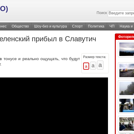
О)
Поиск
знес
Общество
Шоу-биз и культура
Спорт
Политика
ЧП
Наука и
Зеленский прибыл в Славутич
Фотореп
Размер текста:
в тонусе и реально ощущать, что будут
.