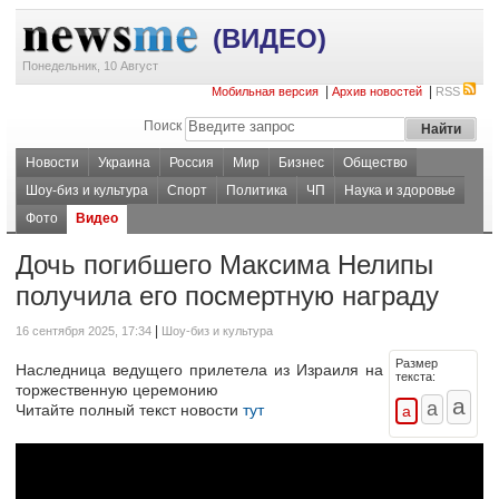
(ВИДЕО)
Понедельник, 10 Август
|
|
Мобильная версия
Архив новостей
RSS
Поиск
Новости
Украина
Россия
Мир
Бизнес
Общество
Шоу-биз и культура
Спорт
Политика
ЧП
Наука и здоровье
Фото
Видео
Дочь погибшего Максима Нелипы
получила его посмертную награду
|
16 сентября 2025, 17:34
Шоу-биз и культура
Размер
Наследница ведущего прилетела из Израиля на
текста:
торжественную церемонию
Читайте полный текст новости
тут