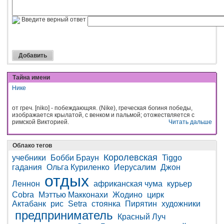
Введите верный ответ
Тайна имени
Нике
от греч. [niko] - побеждающяя. (Nike), греческая богиня победы,
изображается крылатой, с венком и пальмой; отожествляется с
римской Викторией.
Читать дальше
Облако тегов
Королевская
учебники
Бобби Браун
Tiggo
гадания
Ольга Куриленко
Иерусалим
Джон
отдых
Леннон
африканская чума
курьер
Cobra
Мэттью Макконахи
Жодино
цирк
Актабанк
рис
Setra
стоянка
Пирятин
художники
предприниматель
Красный Луч