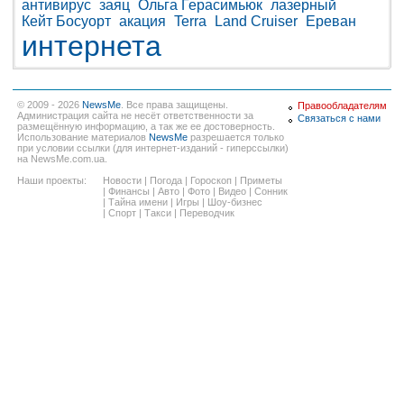
антивирус
заяц
Ольга Герасимьюк
лазерный
Кейт Босуорт
акация
Terra
Land Cruiser
Ереван
интернета
© 2009 - 2026
NewsMe
. Все права защищены.
Правообладателям
Администрация сайта не несёт ответственности за
Связаться с нами
размещённую информацию, а так же ее достоверность.
Использование материалов
NewsMe
разрешается только
при условии ссылки (для интернет-изданий - гиперссылки)
на NewsMe.com.ua.
Наши проекты:
Новости
|
Погода
|
Гороскоп
|
Приметы
|
Финансы
|
Авто
|
Фото
|
Видео
|
Сонник
|
Тайна имени
|
Игры
|
Шоу-бизнес
|
Спорт
|
Такси
|
Переводчик