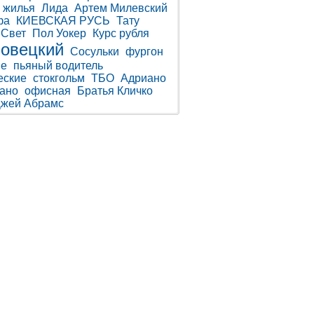
 жилья
Лида
Артем Милевский
фа
КИЕВСКАЯ РУСЬ
Тату
 Свет
Пол Уокер
Курс рубля
овецкий
Сосульки
фургон
не
пьяный водитель
еские
стокгольм
ТБО
Адриано
ано
офисная
Братья Кличко
Джей Абрамс