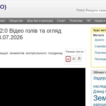
О)
Поиск
знес
Общество
Шоу-биз и культура
Спорт
Политика
ЧП
Наука и
:0 Відео голів та огляд
Курс ме
Металл
3.07.2026
Золото
Серебр
Размер текста:
Платин
ращих моментів контрольного поєдинку,
Паллад
Облако т
Задер
наслед
Дэвид 
Зем
наруше