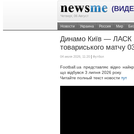
(ВИДЕ
Четверг, 06 Август
Новости
Украина
Россия
Мир
Би
Динамо Київ — ЛАСК 2
товариського матчу 0
|
04 июля 2026, 11:20
Футбол
Football.ua представляє відео найк
що відбувся 3 липня 2026 року.
Читайте полный текст новости
тут