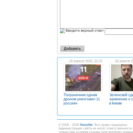
Введите верный ответ
26 апреля 2026, 22:25
18 апреля 2
Пограничник одним
Зеленский сд
дроном уничтожил 11
заявление о 
россиян
в Киеве
© 2009 - 2026
NewsMe
. Все права защищены.
Администрация сайта не несёт ответственности
только при условии ссылки (для интернет-издан