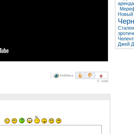
аренда
Мере
Новый
Черн
Стало
эротич
Челент
Джей 
0
0