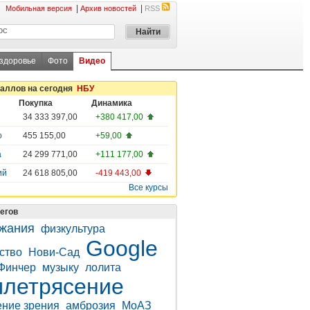
|
|
Мобильная версия
Архив новостей
RSS
 здоровье
Фото
Видео
таллов на сегодня
НБУ
Покупка
Динамика
34 333 397,00
+380 417,00
о
455 155,00
+59,00
а
24 299 771,00
+111 177,00
ий
24 618 805,00
-419 443,00
Все курсы
егов
жания
физкультура
Google
ство
Нови-Сад
Финчер
музыку
лолита
летрясение
ние зрения
амброзия
МоАЗ