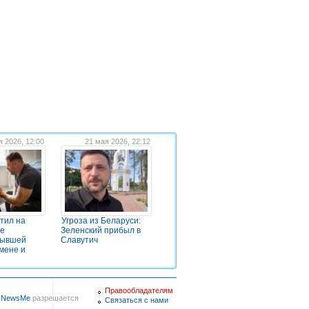
я 2026, 12:00
21 мая 2026, 22:12
тил на
Угроза из Беларуси:
ое
Зеленский прибыл в
бывшей
Славутич
мене и
Правообладателям
в
NewsMe
разрешается
Связаться с нами