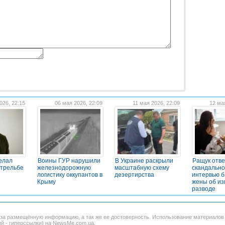
026, 22:15
06 мая 2026, 22:09
11 мая 2026, 22:09
12 ма
елал
Воины ГУР нарушили
В Украине раскрыли
Ращук отве
стрельбе
железнодорожную
масштабную схему
скандальн
логистику оккупантов в
дезертирства
интервью 
Крыму
жены об из
разводе
 за размещённую информацию, а так же ее достоверность. Использование материало
ий - гиперссылки) на NewsMe.com.ua.