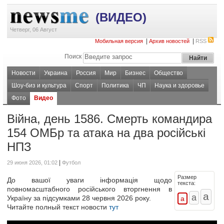
(ВИДЕО)
Четверг, 06 Август
|
|
Мобильная версия
Архив новостей
RSS
Поиск
Новости
Украина
Россия
Мир
Бизнес
Общество
Шоу-биз и культура
Спорт
Политика
ЧП
Наука и здоровье
Фото
Видео
Війна, день 1586. Смерть командира
154 ОМБр та атака на два російські
НПЗ
|
29 июня 2026, 01:02
Футбол
Размер
До вашої уваги інформація щодо
текста:
повномасштабного російського вторгнення в
Україну за підсумками 28 червня 2026 року.
Читайте полный текст новости
тут