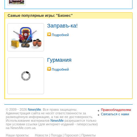
Самые популярные игры: "Бизнес"
Заправъ-ка!
Подробней
Гурмания
Подробней
© 2009 - 2026
NewsMe
. Все права защищены.
Правообладателям
Администрация сайта не несёт ответственности за
Связаться с нами
размещённую информацию, а так же ее достоверность.
Использование материалов
NewsMe
разрешается только
при условии ссылки (для интернет-изданий - гиперссылки)
на NewsMe.com.ua.
Наши проекты:
Новости
|
Погода
|
Гороскоп
|
Приметы