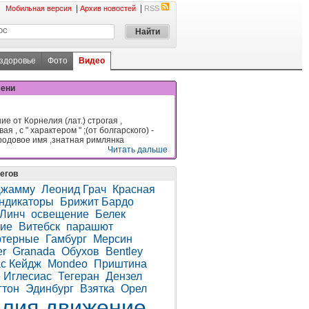
|
|
Мобильная версия
Архив новостей
RSS
 здоровье
Фото
Видео
мени
е от Корнелия (лат.) строгая ,
ая , с " характером " ;(от болгарского) -
родовое имя ,знатная римлянка
Читать дальше
егов
Джамму
Леонид Грач
Красная
ндикаторы
Брижит Бардо
Линч
освещение
Белек
ие
Витебск
парашют
ютерные
Гамбург
Мерсин
r
Granada
Обухов
Bentley
с Кейдж
Mondeo
Приштина
 Иглесиас
Тегеран
Дензел
гтон
Эдинбург
Взятка
Орел
алия
движение