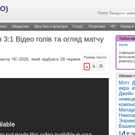
О)
Поиск
знес
Общество
Шоу-биз и культура
Спорт
Политика
ЧП
Наука и
 3:1 Відео голів та огляд матчу
Тайна и
Неля
сокращени
вспыльчив
Размер текста:
матчу ЧС-2026, який відбувся 28 червня
римское 
Облако т
Мэтт
икра
и
Джейн 
немецк
компь
Manage
Никола
Энрике
Вашин
Ит