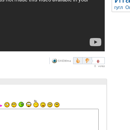
гугл
О
0
0