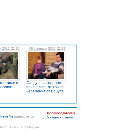
я 2026, 22:30
09 февраля 2026, 22:13
ки взяли в
Сандулеса впервые
россиян
призналась, что была
беременна от Бобула
Правообладателям
в
NewsMe
разрешается
Связаться с нами
порт
|
Такси
|
Переводчик