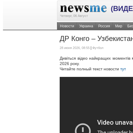
(ВИДЕ
Четверг, 06 Август
Новости
Украина
Россия
Мир
Би
ДР Конго – Узбекистан
|
28 июня 2026, 08:55
Футбол
Дивіться відео найкращих моментів 
2026 року.
Читайте полный текст новости
тут