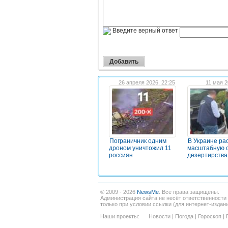
Введите верный ответ
26 апреля 2026, 22:25
11 мая 2
Пограничник одним
В Украине ра
дроном уничтожил 11
масштабную 
россиян
дезертирства
© 2009 - 2026
NewsMe
. Все права защищены.
Администрация сайта не несёт ответственности
только при условии ссылки (для интернет-издан
Наши проекты:
Новости
|
Погода
|
Гороскоп
|