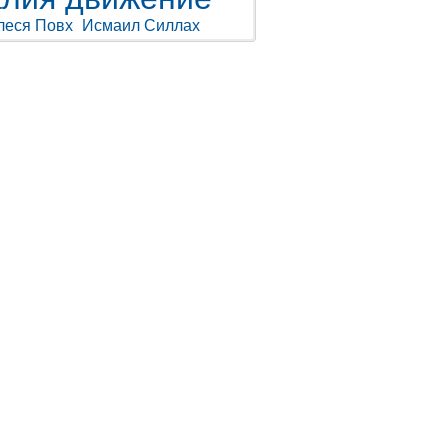
леся Повх
Исмаил Силлах