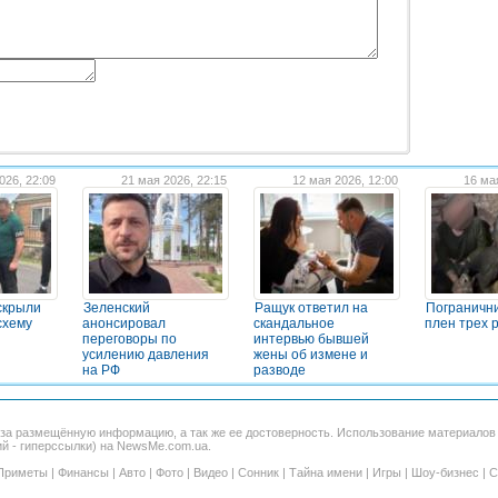
026, 22:09
21 мая 2026, 22:15
12 мая 2026, 12:00
16 ма
скрыли
Зеленский
Ращук ответил на
Погранични
схему
анонсировал
скандальное
плен трех 
переговоры по
интервью бывшей
усилению давления
жены об измене и
на РФ
разводе
 за размещённую информацию, а так же ее достоверность. Использование материало
ий - гиперссылки) на NewsMe.com.ua.
Приметы
|
Финансы
|
Авто
|
Фото
|
Видео
|
Сонник
|
Тайна имени
|
Игры
|
Шоу-бизнес
|
С