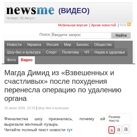
(ВИДЕО)
Четверг, 06 Август
|
|
Мобильная версия
Архив новостей
RSS
Поиск
Новости
Украина
Россия
Мир
Бизнес
Общество
Шоу-биз и культура
Спорт
Политика
ЧП
Наука и здоровье
Фото
Видео
Магда Димид из «Взвешенных и
счастливых» после похудения
перенесла операцию по удалению
органа
|
25 июня 2026, 22:23
Шоу-биз и культура
Размер
Финалистка шоу призналась, почему ей
текста:
вырезали желчный пузырь
Читайте полный текст новости
тут