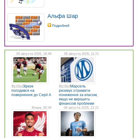
Альфа Шар
Подробней
06 августа 2026, 18:48
06 августа 2026, 11:21
Футбол
Зіркзе
Футбол
Марсель
погодився на
ризикує отримати
повернення до Серії А
пониження за класом,
якщо не вирішить
фінансові проблеми
Вчера, 00:34
06 августа 2026, 22:21