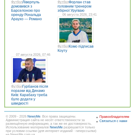
Футбол
Ліверпуль
Футбол
Форлан став
домовився з
головним тренером
Барселоною про
збірної Уругваю
оренду Рональда
06 августа 2026, 23:41
Араухо — Романо
Футбол
Комо підписав
Коуту
07 августа 2026, 07:46
Футбол
Гурбанов після
поразки від Динамо
Київ: Карабаху треба
було додати у
швидкості
© 2009 - 2026
NewsMe
. Все права защищены.
Правообладателям
Администрация сайта не несёт ответственности за
Связаться с нами
размещённую информацию, а так же ее достоверность.
Использование материалов
NewsMe
разрешается только
при условии ссылки (для интернет-изданий - гиперссылки)
на NewsMe.com.ua.