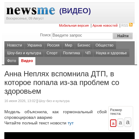
(ВИДЕО)
Воскресенье, 09 Август
|
|
Мобильная версия
Архив новостей
RSS
Поиск
Новости
Украина
Россия
Мир
Бизнес
Общество
Шоу-биз и культура
Спорт
Политика
ЧП
Наука и здоровье
Фото
Видео
Анна Неплях вспомнила ДТП, в
которое попала из-за проблем со
здоровьем
|
16 июня 2026, 13:02
Шоу-биз и культура
Размер
Модель объяснила, как гормональный сбой
текста:
спровоцировал аварию
Читайте полный текст новости
тут