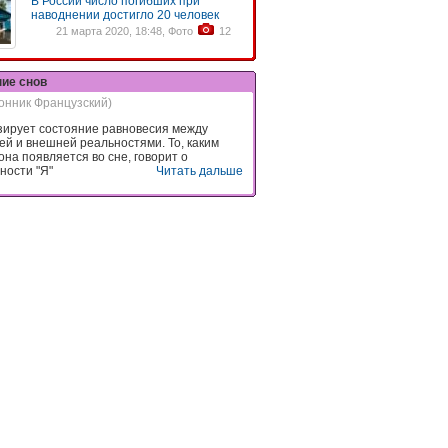
В России число погибших при
наводнении достигло 20 человек
21 марта 2020, 18:48, Фото
12
ние снов
онник Французский)
ирует состояние равновесия между
ей и внешней реальностями. То, каким
она появляется во сне, говорит о
ости "Я"
Читать дальше