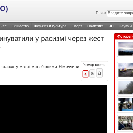
О)
Поиск
знес
Общество
Шоу-биз и культура
Спорт
Политика
ЧП
Наука и
винуватили у расизмі через жест
Фотореп
6
Размер текста:
 стався у матчі між збірними Німеччини