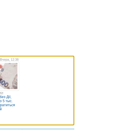
Вчера, 12:38
нки
ез Дії,
о 5 тыс.
братиться
й