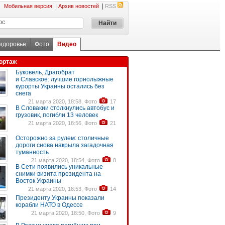
|
|
Мобильная версия
Архив новостей
RSS
 здоровье
Фото
Видео
ортаж
Буковель, Драгобрат
и Славское: лучшие горнолыжные
курорты Украины остались без
снега
21 марта 2020, 18:58, Фото
17
В Словакии столкнулись автобус и
грузовик, погибли 13 человек
21 марта 2020, 18:56, Фото
21
Осторожно за рулем: столичные
дороги снова накрыла загадочная
туманность
21 марта 2020, 18:54, Фото
8
В Сети появились уникальные
снимки визита президента на
Восток Украины
21 марта 2020, 18:53, Фото
14
Президенту Украины показали
корабли НАТО в Одессе
21 марта 2020, 18:50, Фото
9