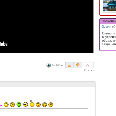
Толкова
Земля
(С
Символиз
внутренн
образом 
защищенн
0
0