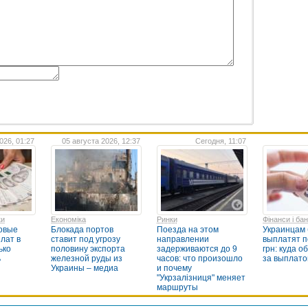
026, 01:27
05 августа 2026, 12:37
Сегодня, 11:07
ки
Економіка
Ринки
Фінанси і ба
овые
Блокада портов
Поезда на этом
Украинцам б
лат в
ставит под угрозу
направлении
выплатят п
ько
половину экспорта
задерживаются до 9
грн: куда о
ь
железной руды из
часов: что произошло
за выплато
Украины – медиа
и почему
"Укрзалізниця" меняет
маршруты