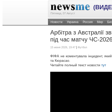
(ВИДЕ
Пятница, 07 Август
Новости
Украина
Россия
Мир
Би
Арбітра з Австралії з
під час матчу ЧС-202
|
15 июня 2026, 19:47
Футбол
ФІФА не коментувала інцидент, який
та Кюрасао.
Читайте полный текст новости
тут