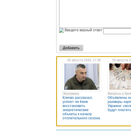
Введите верный ответ
05 августа 2026, 17:38
05 августа 2
Экономика
Финансы и бан
Кличко рассказал,
Объявлены н
успеет ли Киев
размеры зарп
восстановить
Украине: скол
энергетические
будут платит
объекты к началу
отопительного сезона