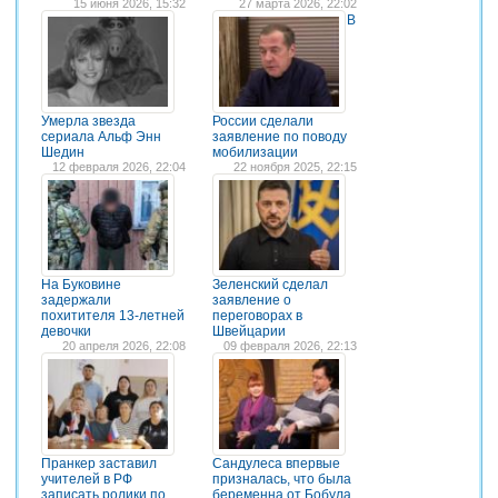
15 июня 2026, 15:32
27 марта 2026, 22:02
В
Умерла звезда
России сделали
сериала Альф Энн
заявление по поводу
Шедин
мобилизации
12 февраля 2026, 22:04
22 ноября 2025, 22:15
На Буковине
Зеленский сделал
задержали
заявление о
похитителя 13-летней
переговорах в
девочки
Швейцарии
20 апреля 2026, 22:08
09 февраля 2026, 22:13
Пранкер заставил
Сандулеса впервые
учителей в РФ
призналась, что была
записать ролики по
беременна от Бобула