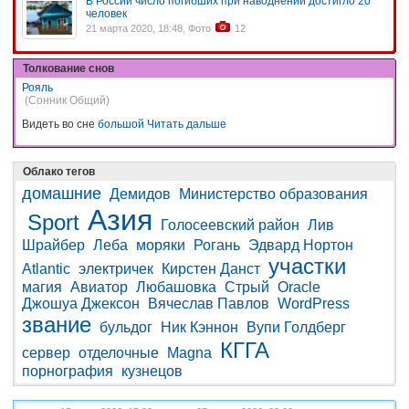
В России число погибших при наводнении достигло 20
человек
21 марта 2020, 18:48, Фото
12
Толкование снов
Рояль
(Сонник Общий)
Видеть во сне
большой
Читать дальше
Облако тегов
домашние
Демидов
Министерство образования
Азия
Sport
Голосеевский район
Лив
Шрайбер
Леба
моряки
Рогань
Эдвард Нортон
участки
Atlantic
электричек
Кирстен Данст
магия
Авиатор
Любашовка
Стрый
Oracle
Джошуа Джексон
Вячеслав Павлов
WordPress
звание
бульдог
Ник Кэннон
Вупи Голдберг
КГГА
сервер
отделочные
Magna
порнография
кузнецов