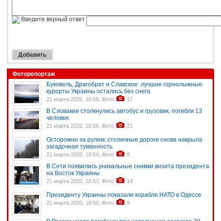
Введите верный ответ
Фоторепортаж
Буковель, Драгобрат и Славское: лучшие горнолыжные
курорты Украины остались без снега
21 марта 2020, 18:58, Фото
17
В Словакии столкнулись автобус и грузовик, погибли 13
человек
21 марта 2020, 18:56, Фото
21
Осторожно за рулем: столичные дороги снова накрыла
загадочная туманность
21 марта 2020, 18:54, Фото
8
В Сети появились уникальные снимки визита президента
на Восток Украины
21 марта 2020, 18:53, Фото
14
Президенту Украины показали корабли НАТО в Одессе
21 марта 2020, 18:50, Фото
9