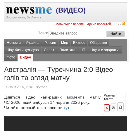
(ВИДЕО)
Воскресенье, 09 Август
|
|
Мобильная версия
Архив новостей
RSS
Поиск
Новости
Украина
Россия
Мир
Бизнес
Общество
Шоу-биз и культура
Спорт
Политика
ЧП
Наука и здоровье
Фото
Видео
Австралія — Туреччина 2:0 Відео
голів та огляд матчу
|
14 июня 2026, 10:01
Футбол
Размер
Дивіться відео найкращих моментів матчу
текста:
ЧС-2026, який відбувся 14 червня 2026 року.
Читайте полный текст новости
тут