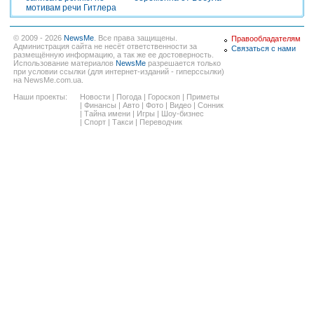
мотивам речи Гитлера
© 2009 - 2026
NewsMe
. Все права защищены.
Правообладателям
Администрация сайта не несёт ответственности за
Связаться с нами
размещённую информацию, а так же ее достоверность.
Использование материалов
NewsMe
разрешается только
при условии ссылки (для интернет-изданий - гиперссылки)
на NewsMe.com.ua.
Наши проекты:
Новости
|
Погода
|
Гороскоп
|
Приметы
|
Финансы
|
Авто
|
Фото
|
Видео
|
Сонник
|
Тайна имени
|
Игры
|
Шоу-бизнес
|
Спорт
|
Такси
|
Переводчик