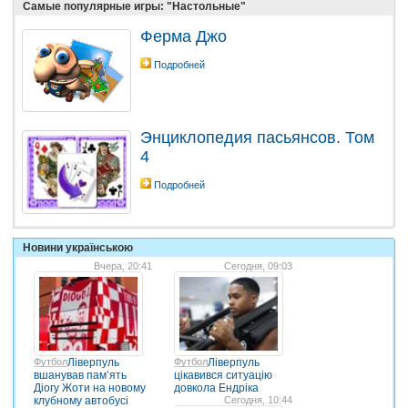
Самые популярные игры: "Настольные"
Ферма Джо
Подробней
Энциклопедия пасьянсов. Том
4
Подробней
Новини українською
Вчера, 20:41
Сегодня, 09:03
Футбол
Ліверпуль
Футбол
Ліверпуль
вшанував пам’ять
цікавився ситуацію
Діогу Жоти на новому
довкола Ендріка
клубному автобусі
Сегодня, 10:44