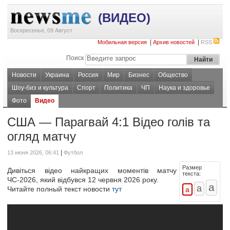
(ВИДЕО)
Воскресенье, 09 Август
|
|
Мобильная версия
Архив новостей
RSS
Поиск
Новости
Украина
Россия
Мир
Бизнес
Общество
Шоу-биз и культура
Спорт
Политика
ЧП
Наука и здоровье
Фото
Видео
США — Парагвай 4:1 Відео голів та
огляд матчу
|
13 июня 2026, 06:41
Футбол
Размер
Дивіться відео найкращих моментів матчу
текста:
ЧС-2026, який відбувся 12 червня 2026 року.
Читайте полный текст новости
тут