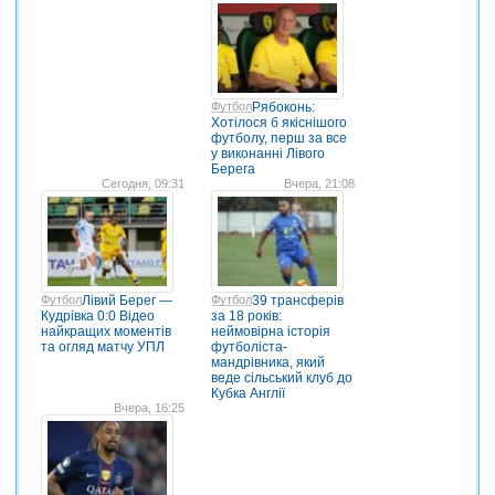
Футбол
Рябоконь:
Хотілося б якіснішого
футболу, перш за все
у виконанні Лівого
Берега
Сегодня, 09:31
Вчера, 21:08
Футбол
Лівий Берег —
Футбол
39 трансферів
Кудрівка 0:0 Відео
за 18 років:
найкращих моментів
неймовірна історія
та огляд матчу УПЛ
футболіста-
мандрівника, який
веде сільський клуб до
Кубка Англії
Вчера, 16:25