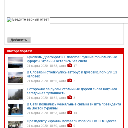
Введите верный ответ
Фоторепортаж
Буковель, Драгобрат и Славское: лучшие горнолыжные
курорты Украины остались без снега
21 марта 2020, 18:58, Фото
17
В Словакии столкнулись автобус и грузовик, погибли 13
человек
21 марта 2020, 18:56, Фото
21
Осторожно за рулем: столичные дороги снова накрыла
загадочная туманность
21 марта 2020, 18:54, Фото
8
В Сети появились уникальные снимки визита президента
на Восток Украины
21 марта 2020, 18:53, Фото
14
Президенту Украины показали корабли НАТО в Одессе
21 марта 2020, 18:50, Фото
9