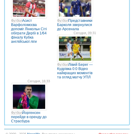
Футбол
Асист
Футбол
Представники
Варфоломєєва
Барколя звернулися
допоміг Лінкольн Сіті
до Арсенала
обіграти Дербі в 1/64
Сегодня, 09:31
фіналу Кубка
англійської ліги
Футбол
Лівий Берег —
Кудрівка 0:0 Відео
найкращих моментів
та огляд матчу УПЛ
Сегодня, 16:33
Футбол
Йоргенсен
перейде в оренду до
Страсбура