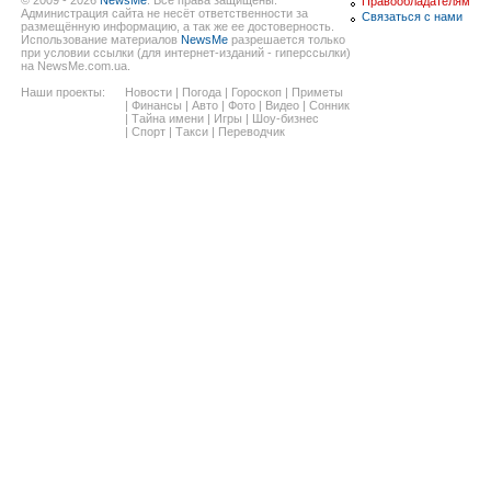
© 2009 - 2026
NewsMe
. Все права защищены.
Правообладателям
Администрация сайта не несёт ответственности за
Связаться с нами
размещённую информацию, а так же ее достоверность.
Использование материалов
NewsMe
разрешается только
при условии ссылки (для интернет-изданий - гиперссылки)
на NewsMe.com.ua.
Наши проекты:
Новости
|
Погода
|
Гороскоп
|
Приметы
|
Финансы
|
Авто
|
Фото
|
Видео
|
Сонник
|
Тайна имени
|
Игры
|
Шоу-бизнес
|
Спорт
|
Такси
|
Переводчик