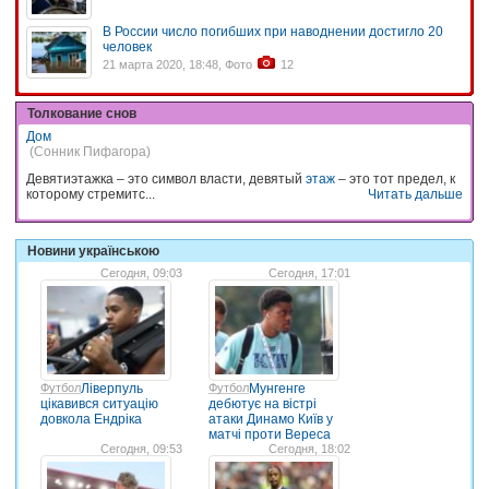
В России число погибших при наводнении достигло 20
человек
21 марта 2020, 18:48, Фото
12
Толкование снов
Дом
(Сонник Пифагора)
Девятиэтажка – это символ власти, девятый
этаж
– это тот предел, к
которому стремитс...
Читать дальше
Новини українською
Сегодня, 09:03
Сегодня, 17:01
Футбол
Ліверпуль
Футбол
Мунгенге
цікавився ситуацію
дебютує на вістрі
довкола Ендріка
атаки Динамо Київ у
матчі проти Вереса
Сегодня, 09:53
Сегодня, 18:02