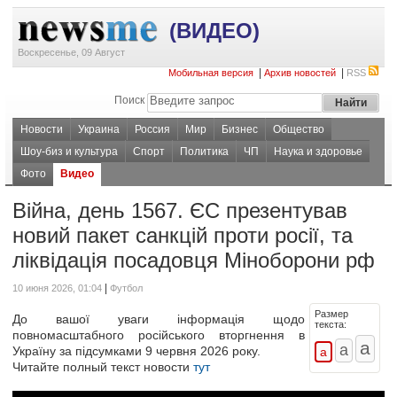
(ВИДЕО)
Воскресенье, 09 Август
|
|
Мобильная версия
Архив новостей
RSS
Поиск
Новости
Украина
Россия
Мир
Бизнес
Общество
Шоу-биз и культура
Спорт
Политика
ЧП
Наука и здоровье
Фото
Видео
Війна, день 1567. ЄС презентував
новий пакет санкцій проти росії, та
ліквідація посадовця Міноборони рф
|
10 июня 2026, 01:04
Футбол
Размер
До вашої уваги інформація щодо
текста:
повномасштабного російського вторгнення в
Україну за підсумками 9 червня 2026 року.
Читайте полный текст новости
тут