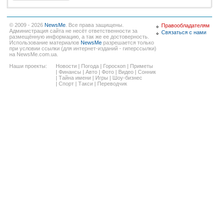
© 2009 - 2026
NewsMe
. Все права защищены.
Правообладателям
Администрация сайта не несёт ответственности за
Связаться с нами
размещённую информацию, а так же ее достоверность.
Использование материалов
NewsMe
разрешается только
при условии ссылки (для интернет-изданий - гиперссылки)
на NewsMe.com.ua.
Наши проекты:
Новости
|
Погода
|
Гороскоп
|
Приметы
|
Финансы
|
Авто
|
Фото
|
Видео
|
Сонник
|
Тайна имени
|
Игры
|
Шоу-бизнес
|
Спорт
|
Такси
|
Переводчик