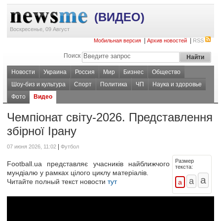
(ВИДЕО)
Воскресенье, 09 Август
|
|
Мобильная версия
Архив новостей
RSS
Поиск
Новости
Украина
Россия
Мир
Бизнес
Общество
Шоу-биз и культура
Спорт
Политика
ЧП
Наука и здоровье
Фото
Видео
Чемпіонат світу-2026. Представлення
збірної Ірану
|
07 июня 2026, 11:02
Футбол
Размер
Football.ua представляє учасників найближчого
текста:
мундіалю у рамках цілого циклу матеріалів.
Читайте полный текст новости
тут