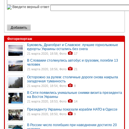
Введите верный ответ
Фоторепортаж
Буковель, Драгобрат и Славское: лучшие горнолыжные
курорты Украины остались без снега
21 марта 2020, 18:58, Фото
17
В Словакии столкнулись автобус и грузовик, погибли 13
человек
21 марта 2020, 18:56, Фото
21
Осторожно за рулем: столичные дороги снова накрыла
загадочная туманность
21 марта 2020, 18:54, Фото
8
В Сети появились уникальные снимки визита президента
на Восток Украины
21 марта 2020, 18:53, Фото
14
Президенту Украины показали корабли НАТО в Одессе
21 марта 2020, 18:50, Фото
9
В России число погибших при наводнении достигло 20
человек