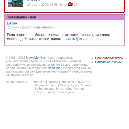
21 марта 2020, 18:48, Фото
12
Толкование снов
Балык
(Сонник Восточный женский)
Если нарезаешь балык тонкими ломтиками, - значит, сможешь
многого добиться в жизни, однако
Читать дальше
© 2009 - 2026
NewsMe
. Все права защищены.
Правообладателям
Администрация сайта не несёт ответственности за
Связаться с нами
размещённую информацию, а так же ее достоверность.
Использование материалов
NewsMe
разрешается только
при условии ссылки (для интернет-изданий - гиперссылки)
на NewsMe.com.ua.
Наши проекты:
Новости
|
Погода
|
Гороскоп
|
Приметы
|
Финансы
|
Авто
|
Фото
|
Видео
|
Сонник
|
Тайна имени
|
Игры
|
Шоу-бизнес
|
Спорт
|
Такси
|
Переводчик