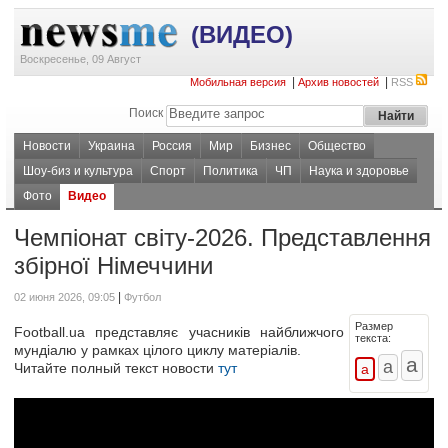
(ВИДЕО)
Воскресенье, 09 Август
|
|
Мобильная версия
Архив новостей
RSS
Поиск
Новости
Украина
Россия
Мир
Бизнес
Общество
Шоу-биз и культура
Спорт
Политика
ЧП
Наука и здоровье
Фото
Видео
Чемпіонат світу-2026. Представлення
збірної Німеччини
|
02 июня 2026, 09:05
Футбол
Размер
Football.ua представляє учасників найближчого
текста:
мундіалю у рамках цілого циклу матеріалів.
Читайте полный текст новости
тут