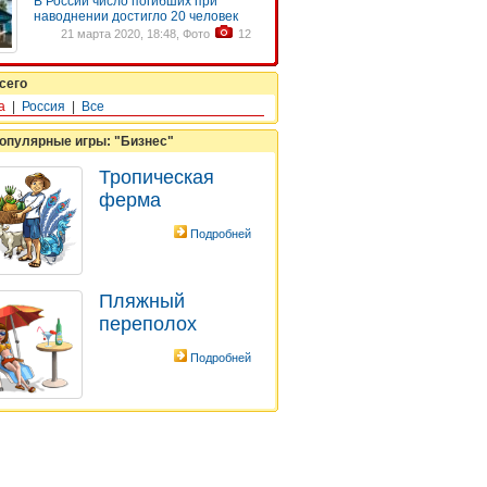
В России число погибших при
наводнении достигло 20 человек
21 марта 2020, 18:48, Фото
12
сего
а
|
Россия
|
Все
опулярные игры: "Бизнес"
Тропическая
ферма
Подробней
Пляжный
переполох
Подробней