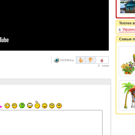
Теплее в
в
Украин
Самые п
0
0