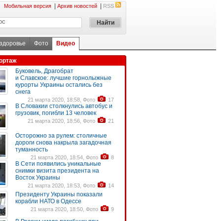
|
|
Мобильная версия
Архив новостей
RSS
 здоровье
Фото
Видео
ортаж
Буковель, Драгобрат
и Славское: лучшие горнолыжные
курорты Украины остались без
снега
21 марта 2020, 18:58, Фото
17
В Словакии столкнулись автобус и
грузовик, погибли 13 человек
21 марта 2020, 18:56, Фото
21
Осторожно за рулем: столичные
дороги снова накрыла загадочная
туманность
21 марта 2020, 18:54, Фото
8
В Сети появились уникальные
снимки визита президента на
Восток Украины
21 марта 2020, 18:53, Фото
14
Президенту Украины показали
корабли НАТО в Одессе
21 марта 2020, 18:50, Фото
9