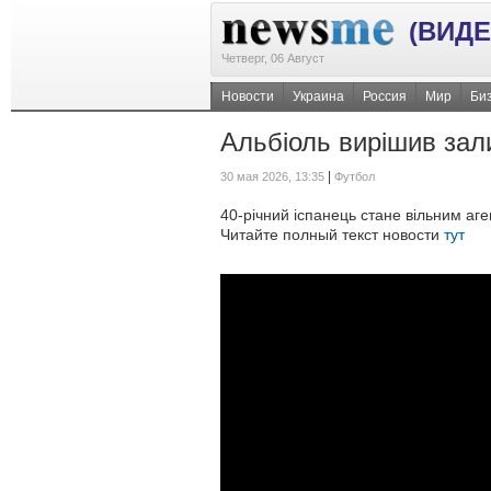
(ВИДЕ
Четверг, 06 Август
Новости
Украина
Россия
Мир
Би
Альбіоль вирішив зал
|
30 мая 2026, 13:35
Футбол
40-річний іспанець стане вільним аге
Читайте полный текст новости
тут