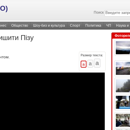
О)
Поиск
знес
Общество
Шоу-биз и культура
Спорт
Политика
ЧП
Наука и
ишити Пізу
Фотореп
Размер текста:
нтом.