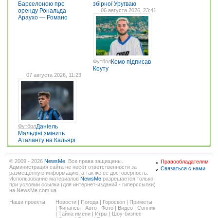
Барселоною про
збірної Уругваю
оренду Рональда
06 августа 2026, 23:41
Араухо — Романо
Футбол
Комо підписав
Коуту
07 августа 2026, 11:23
Футбол
Даніель
Мальдіні змінить
Аталанту на Кальярі
© 2009 - 2026
NewsMe
. Все права защищены.
Правообладателям
Администрация сайта не несёт ответственности за
Связаться с нами
размещённую информацию, а так же ее достоверность.
Использование материалов
NewsMe
разрешается только
при условии ссылки (для интернет-изданий - гиперссылки)
на NewsMe.com.ua.
Наши проекты:
Новости
|
Погода
|
Гороскоп
|
Приметы
|
Финансы
|
Авто
|
Фото
|
Видео
|
Сонник
|
Тайна имени
|
Игры
|
Шоу-бизнес