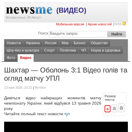
(ВИДЕО)
Воскресенье, 09 Август
|
|
Мобильная версия
Архив новостей
RSS
Поиск
Новости
Украина
Россия
Мир
Бизнес
Общество
Шоу-биз и культура
Спорт
Политика
ЧП
Наука и здоровье
Фото
Видео
Шахтар — Оболонь 3:1 Відео голів та
огляд матчу УПЛ
|
13 мая 2026, 23:21
Футбол
Размер
Дивіться відео найкращих моментів матчу
текста:
чемпіонату України, який відбувся 13 травня 2026
року.
Читайте полный текст новости
тут