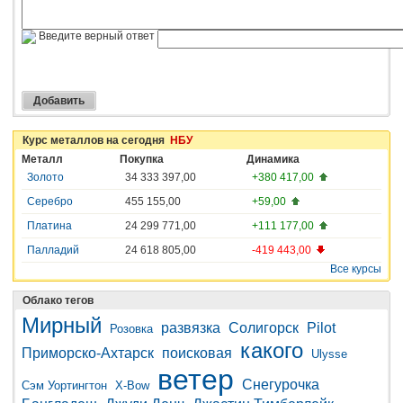
Введите верный ответ
Курс металлов на сегодня
НБУ
Металл
Покупка
Динамика
Золото
34 333 397,00
+380 417,00
Серебро
455 155,00
+59,00
Платина
24 299 771,00
+111 177,00
Палладий
24 618 805,00
-419 443,00
Все курсы
Облако тегов
Мирный
развязка
Солигорск
Pilot
Розовка
какого
Приморско-Ахтарск
поисковая
Ulysse
ветер
Снегурочка
Сэм Уортингтон
X-Bow