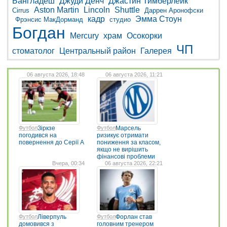
Бангладеш
Джуди Денч
Джастин Тимберлейк
Aston Martin
Lincoln
Shuttle
Cirrus
Даррен Аронофски
кадр
Эмма Стоун
Фрэнсис МакДорманд
студио
Богдан
Mercury
храм
Осокорки
ЧП
стоматолог
Центральный район
Галерея
06 августа 2026, 18:48
06 августа 2026, 11:21
Футбол
Зіркзе
Футбол
Марсель
погодився на
ризикує отримати
повернення до Серії А
пониження за класом,
якщо не вирішить
фінансові проблеми
Вчера, 00:34
06 августа 2026, 22:21
Футбол
Ліверпуль
Футбол
Форлан став
домовився з
головним тренером