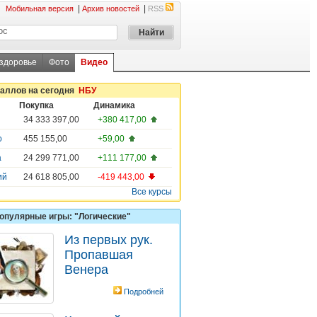
|
|
Мобильная версия
Архив новостей
RSS
 здоровье
Фото
Видео
таллов на сегодня
НБУ
Покупка
Динамика
34 333 397,00
+380 417,00
о
455 155,00
+59,00
а
24 299 771,00
+111 177,00
ий
24 618 805,00
-419 443,00
Все курсы
опулярные игры: "Логические"
Из первых рук.
Пропавшая
Венера
Подробней