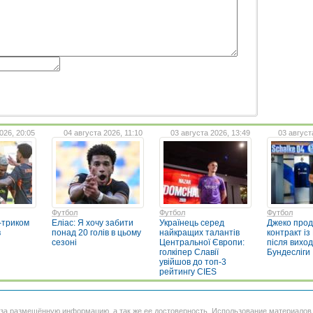
026, 20:05
04 августа 2026, 11:10
03 августа 2026, 13:49
03 август
Футбол
Футбол
Футбол
-триком
Еліас: Я хочу забити
Українець серед
Джеко про
в
понад 20 голів в цьому
найкращих талантів
контракт із
сезоні
Центральної Європи:
після виход
голкіпер Славії
Бундесліги
увійшов до топ-3
рейтингу CIES
 за размещённую информацию, а так же ее достоверность. Использование материало