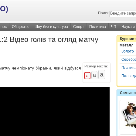
О)
Поиск
знес
Общество
Шоу-биз и культура
Спорт
Политика
ЧП
Наука и
2 Відео голів та огляд матчу
Курс ме
Металл
Золото
Серебр
Размер текста:
Платин
атчу чемпіонату України, який відбувся
Паллад
Самые п