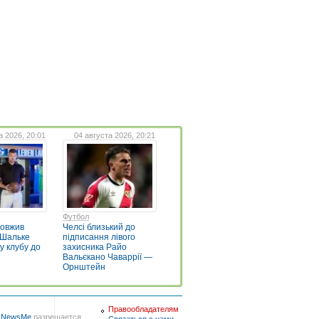
а 2026, 20:01
04 августа 2026, 20:21
Футбол
довжив
Челсі близький до
 Шальке
підписання лівого
у клубу до
захисника Райо
Вальєкано Чаваррії —
Орнштейн
Правообладателям
в
NewsMe
разрешается
Связаться с нами