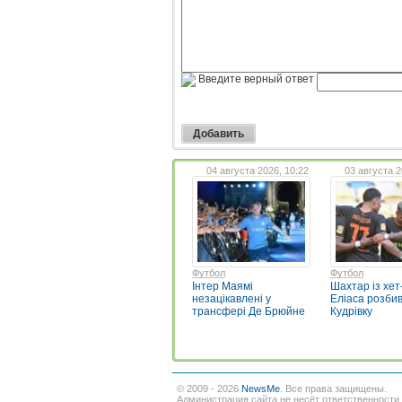
Введите верный ответ
04 августа 2026, 10:22
03 августа 2
Футбол
Футбол
Інтер Маямі
Шахтар із хет
незацікавлені у
Еліаса розби
трансфері Де Брюйне
Кудрівку
© 2009 - 2026
NewsMe
. Все права защищены.
Администрация сайта не несёт ответственности