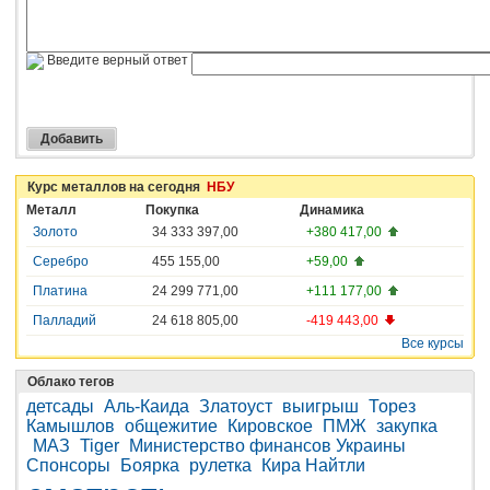
Введите верный ответ
Курс металлов на сегодня
НБУ
Металл
Покупка
Динамика
Золото
34 333 397,00
+380 417,00
Серебро
455 155,00
+59,00
Платина
24 299 771,00
+111 177,00
Палладий
24 618 805,00
-419 443,00
Все курсы
Облако тегов
детсады
Аль-Каида
Златоуст
выигрыш
Торез
Камышлов
общежитие
Кировское
ПМЖ
закупка
МАЗ
Tiger
Министерство финансов Украины
Спонсоры
Боярка
рулетка
Кира Найтли