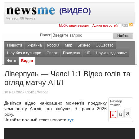
(ВИДЕО)
Четверг, 06 Август
|
|
Мобильная версия
Архив новостей
RSS
Поиск
Новости
Украина
Россия
Мир
Бизнес
Общество
Шоу-биз и культура
Спорт
Политика
ЧП
Наука и здоровье
Фото
Видео
Ліверпуль — Челсі 1:1 Відео голів та
огляд матчу АПЛ
|
10 мая 2026, 09:42
Футбол
Размер
Дивіться відео найкращих моментів поєдинку
текста:
чемпіонату Англії, що відбувся 9 травня 2026
року.
Читайте полный текст новости
тут