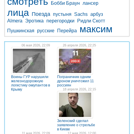
смотреть
Бобби Браун
лансер
лица
Поезда
пустыня
Sachs
арбуз
Almera
Эротика
перегородки
Ридли Скотт
максим
Пушкинская
русские
Перейра
06 мая 2026, 22:09
26 апреля 2026, 22:25
Воины ГУР нарушили
Пограничник одним
железнодорожную
дроном уничтожил 11
логистику оккупантов в
россиян
Крыму
18 апреля 2026, 22:15
Зеленский сделал
заявление о стрельбе
в Киеве
11 мая 2026, 22:09
12 мая 2026, 12:00