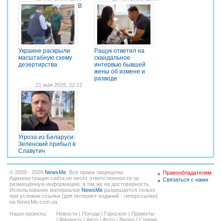
В
Украине раскрыли
Ращук ответил на
масштабную схему
скандальное
дезертирства
интервью бывшей
жены об измене и
разводе
21 мая 2026, 22:12
Угроза из Беларуси:
Зеленский прибыл в
Славутич
© 2009 - 2026
NewsMe
. Все права защищены.
Правообладателям
Администрация сайта не несёт ответственности за
Связаться с нами
размещённую информацию, а так же ее достоверность.
Использование материалов
NewsMe
разрешается только
при условии ссылки (для интернет-изданий - гиперссылки)
на NewsMe.com.ua.
Наши проекты:
Новости
|
Погода
|
Гороскоп
|
Приметы
|
Финансы
|
Авто
|
Фото
|
Видео
|
Сонник