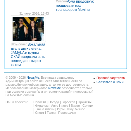
Футбол
Рома продовжує
працювати над
трансфером Моліни
31 июля 2026, 13:43
Шоу-бізнес
Вокальная
дуэль двух легенд:
JAMALA и группа
СКАЙ взорвали сеть
неожиданным рок-
хитом
© 2009 - 2026
NewsMe
. Все права защищены.
Правообладателям
Администрация сайта не несёт ответственности за
Связаться с нами
размещённую информацию, а так же ее достоверность.
Использование материалов
NewsMe
разрешается только
при условии ссылки (для интернет-изданий - гиперссылки)
на NewsMe.com.ua.
Наши проекты:
Новости
|
Погода
|
Гороскоп
|
Приметы
|
Финансы
|
Авто
|
Фото
|
Видео
|
Сонник
|
Тайна имени
|
Игры
|
Шоу-бизнес
|
Спорт
|
Такси
|
Переводчик