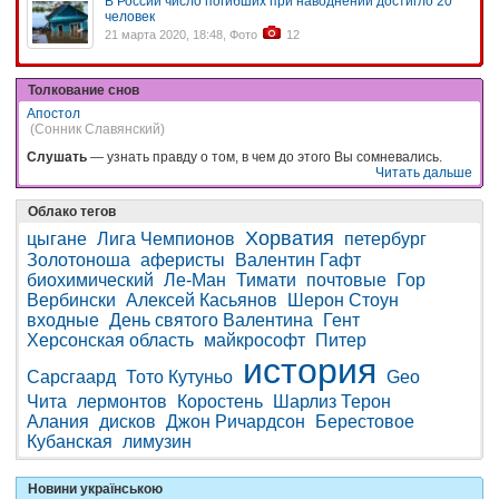
В России число погибших при наводнении достигло 20
человек
21 марта 2020, 18:48, Фото
12
Толкование снов
Апостол
(Сонник Славянский)
Слушать
— узнать правду о том, в чем до этого Вы сомневались.
Читать дальше
Облако тегов
Хорватия
цыгане
Лига Чемпионов
петербург
Золотоноша
аферисты
Валентин Гафт
биохимический
Ле-Ман
Тимати
почтовые
Гор
Вербински
Алексей Касьянов
Шерон Стоун
входные
День святого Валентина
Гент
Херсонская область
майкрософт
Питер
история
Сарсгаард
Тото Кутуньо
Geo
Чита
лермонтов
Коростень
Шарлиз Терон
Алания
дисков
Джон Ричардсон
Берестовое
Кубанская
лимузин
Новини українською