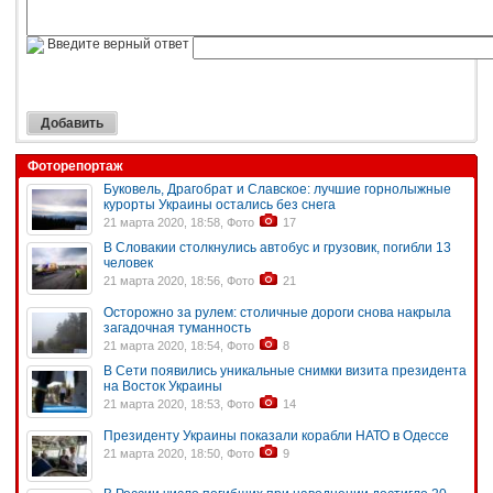
Введите верный ответ
Фоторепортаж
Буковель, Драгобрат и Славское: лучшие горнолыжные
курорты Украины остались без снега
21 марта 2020, 18:58, Фото
17
В Словакии столкнулись автобус и грузовик, погибли 13
человек
21 марта 2020, 18:56, Фото
21
Осторожно за рулем: столичные дороги снова накрыла
загадочная туманность
21 марта 2020, 18:54, Фото
8
В Сети появились уникальные снимки визита президента
на Восток Украины
21 марта 2020, 18:53, Фото
14
Президенту Украины показали корабли НАТО в Одессе
21 марта 2020, 18:50, Фото
9