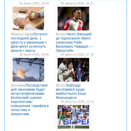
31 июля 2026, 10:03
04 августа 2026, 20:21
Фінанси і банки
Остался
Футбол
Челсі близький
последний день: 1
до підписання лівого
августа у украинцев с
захисника Райо
Дією могут исчезнуть
Вальєкано Чаваррії —
деньги с карты
Орнштейн
30 июля 2026, 16:46
04 августа 2026, 17:16
Економіка
Последствия
Футбол
Кайседо
для экономики будут
висловився щодо
катастрофическими:
майбутнього Енцо
Беленский оценил
Фернандеса
перспективы
04 августа 2026, 21:11
повышения тарифов в
логистике и
энергетике