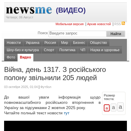
(ВИДЕО)
Четверг, 06 Август
|
|
Мобильная версия
Архив новостей
RSS
Поиск
Новости
Украина
Россия
Мир
Бизнес
Общество
Шоу-биз и культура
Спорт
Политика
ЧП
Наука и здоровье
Фото
Видео
Війна, день 1317. З російського
полону звільнили 205 людей
|
03 октября 2025, 01:04
Футбол
Размер
До вашої уваги інформація щодо
текста:
повномасштабного російського вторгнення в
Україну за підсумками 2 жовтня 2025 року.
Читайте полный текст новости
тут