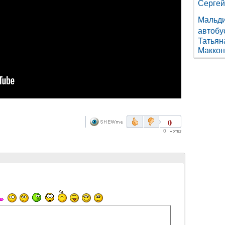
Сергей
Мальд
автобу
Татьян
Маккон
0
0