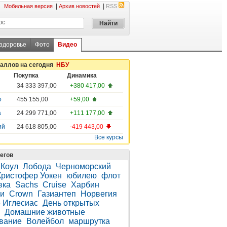
|
|
Мобильная версия
Архив новостей
RSS
 здоровье
Фото
Видео
таллов на сегодня
НБУ
Покупка
Динамика
34 333 397,00
+380 417,00
о
455 155,00
+59,00
а
24 299 771,00
+111 177,00
ий
24 618 805,00
-419 443,00
Все курсы
егов
Коул
Лобода
Черноморский
Кристофер Уокен
юбилею
флот
вка
Sachs
Cruise
Харбин
и
Crown
Газиантеп
Норвегия
 Иглесиас
День открытых
Домашние животные
вание
Волейбол
маршрутка