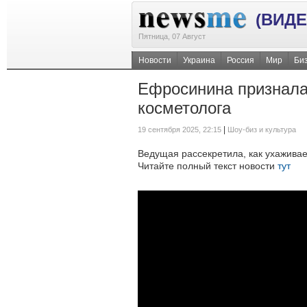
(ВИДЕ
Пятница, 07 Август
Новости
Украина
Россия
Мир
Би
Ефросинина призналас
косметолога
|
19 сентября 2025, 22:15
Шоу-биз и культура
Ведущая рассекретила, как ухаживае
Читайте полный текст новости
тут