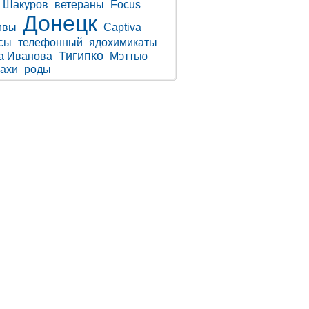
 Шакуров
ветераны
Focus
Донецк
ивы
Captiva
сы
телефонный
ядохимикаты
Тигипко
а Иванова
Мэттью
ахи
роды