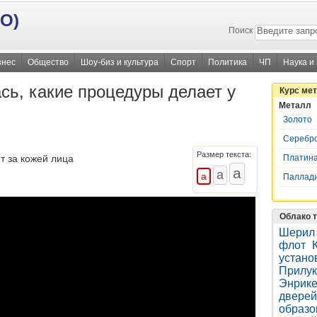
О)
Поиск
знес
Общество
Шоу-биз и культура
Спорт
Политика
ЧП
Наука и
ь, какие процедуры делает у
Курс ме
Металл
Золото
Серебр
Размер текста:
Платин
т за кожей лица
Паллад
Облако т
Шерил 
флот
устано
Прилук
Энрике
дверей
образо