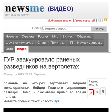
(ВИДЕО)
Пятница, 07 Август
|
|
Мобильная версия
Архив новостей
RSS
Поиск
Новости
Украина
Россия
Мир
Бизнес
Общество
Шоу-биз и культура
Спорт
Политика
ЧП
Наука и здоровье
Фото
Видео
ГУР эвакуировало раненых
разведчиков на вертолетах
|
09 августа 2025, 22:09
Украина
Размер
Команды на четырёх вертолетах забрали
текста:
тяжелораненых бойцов Главного управления
разведки. Помощь оказывали прямо во время
полёта.
Читайте полный текст новости
тут