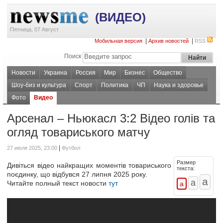
(ВИДЕО)
Пятница, 07 Август
|
|
Мобильная версия
Архив новостей
RSS
Поиск
Новости
Украина
Россия
Мир
Бизнес
Общество
Шоу-биз и культура
Спорт
Политика
ЧП
Наука и здоровье
Фото
Видео
Арсенал – Ньюкасл 3:2 Відео голів та
огляд товариського матчу
|
27 июля 2025, 23:00
Футбол
Размер
Дивіться відео найкращих моментів товариського
текста:
поєдинку, що відбувся 27 липня 2025 року.
Читайте полный текст новости
тут