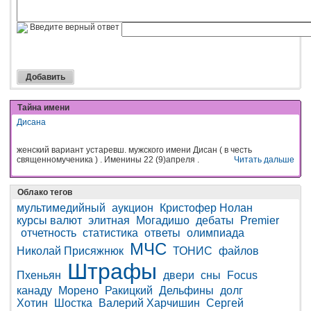
Введите верный ответ
Тайна имени
Дисана
женский вариант устаревш. мужского имени Дисан ( в честь
священномученика ) . Именины 22 (9)апреля .
Читать дальше
Облако тегов
мультимедийный
аукцион
Кристофер Нолан
курсы валют
элитная
Могадишо
дебаты
Premier
отчетность
статистика
ответы
олимпиада
МЧС
Николай Присяжнюк
ТОНИС
файлов
Штрафы
Пхеньян
двери
сны
Focus
канаду
Морено
Ракицкий
Дельфины
долг
Хотин
Шостка
Валерий Харчишин
Сергей