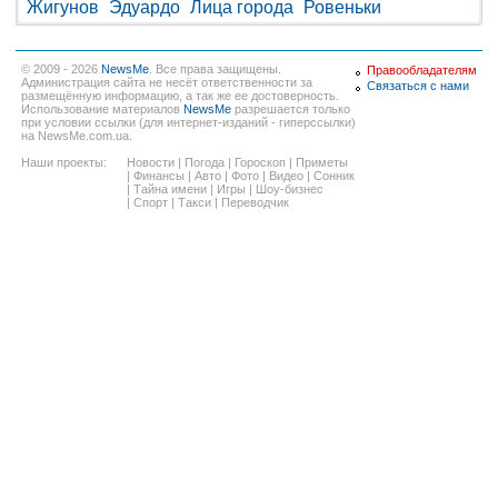
Жигунов
Эдуардо
Лица города
Ровеньки
© 2009 - 2026
NewsMe
. Все права защищены.
Правообладателям
Администрация сайта не несёт ответственности за
Связаться с нами
размещённую информацию, а так же ее достоверность.
Использование материалов
NewsMe
разрешается только
при условии ссылки (для интернет-изданий - гиперссылки)
на NewsMe.com.ua.
Наши проекты:
Новости
|
Погода
|
Гороскоп
|
Приметы
|
Финансы
|
Авто
|
Фото
|
Видео
|
Сонник
|
Тайна имени
|
Игры
|
Шоу-бизнес
|
Спорт
|
Такси
|
Переводчик