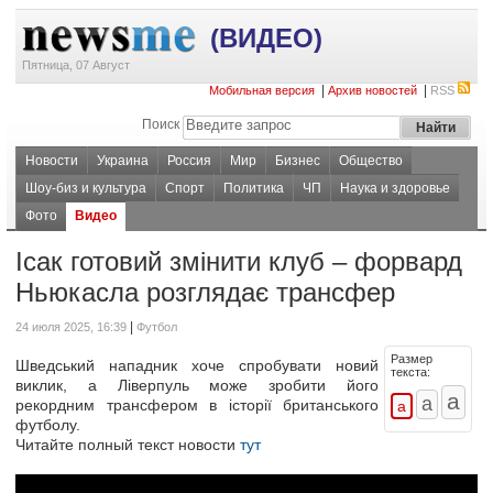
(ВИДЕО)
Пятница, 07 Август
|
|
Мобильная версия
Архив новостей
RSS
Поиск
Новости
Украина
Россия
Мир
Бизнес
Общество
Шоу-биз и культура
Спорт
Политика
ЧП
Наука и здоровье
Фото
Видео
Ісак готовий змінити клуб – форвард
Ньюкасла розглядає трансфер
|
24 июля 2025, 16:39
Футбол
Размер
Шведський нападник хоче спробувати новий
текста:
виклик, а Ліверпуль може зробити його
рекордним трансфером в історії британського
футболу.
Читайте полный текст новости
тут