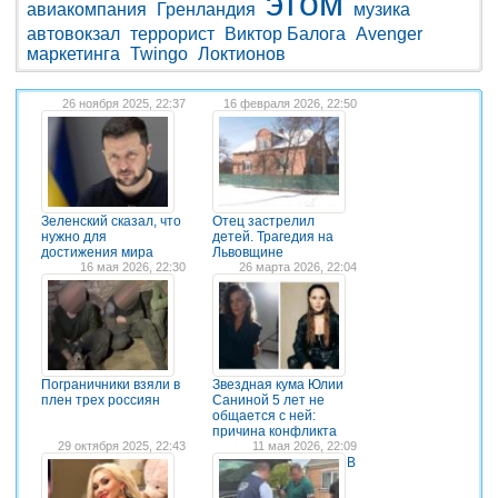
этом
авиакомпания
Гренландия
музика
автовокзал
террорист
Виктор Балога
Avenger
маркетинга
Twingo
Локтионов
26 ноября 2025, 22:37
16 февраля 2026, 22:50
Зеленский сказал, что
Отец застрелил
нужно для
детей. Трагедия на
достижения мира
Львовщине
16 мая 2026, 22:30
26 марта 2026, 22:04
Пограничники взяли в
Звездная кума Юлии
плен трех россиян
Саниной 5 лет не
общается с ней:
причина конфликта
29 октября 2025, 22:43
11 мая 2026, 22:09
В