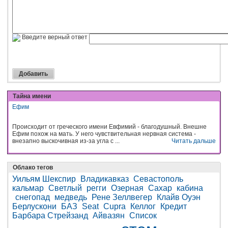
Введите верный ответ
Тайна имени
Ефим
Происходит от греческого имени Евфимий - благодушный. Внешне
Ефим похож на мать. У него чувствительная нервная система -
внезапно выскочивная из-за угла с ...
Читать дальше
Облако тегов
Уильям Шекспир
Владикавказ
Севастополь
кальмар
Светлый
регги
Озерная
Сахар
кабина
снегопад
медведь
Рене Зеллвегер
Клайв Оуэн
Берлускони
БАЗ
Seat
Cupra
Келлог
Кредит
Барбара Стрейзанд
Айвазян
Список