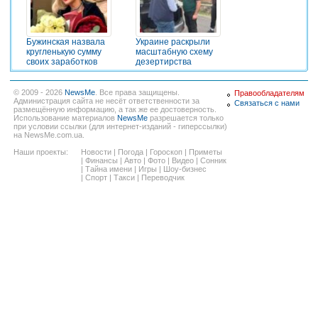
Бужинская назвала
Украине раскрыли
кругленькую сумму
масштабную схему
своих заработков
дезертирства
© 2009 - 2026
NewsMe
. Все права защищены.
Правообладателям
Администрация сайта не несёт ответственности за
Связаться с нами
размещённую информацию, а так же ее достоверность.
Использование материалов
NewsMe
разрешается только
при условии ссылки (для интернет-изданий - гиперссылки)
на NewsMe.com.ua.
Наши проекты:
Новости
|
Погода
|
Гороскоп
|
Приметы
|
Финансы
|
Авто
|
Фото
|
Видео
|
Сонник
|
Тайна имени
|
Игры
|
Шоу-бизнес
|
Спорт
|
Такси
|
Переводчик