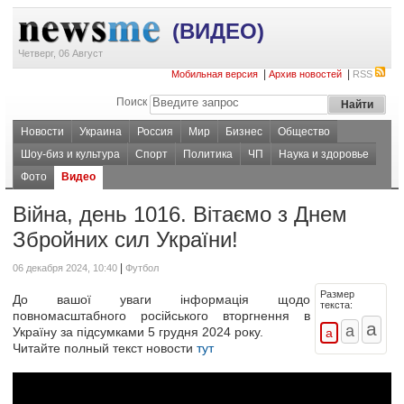
(ВИДЕО)
Четверг, 06 Август
|
|
Мобильная версия
Архив новостей
RSS
Поиск
Новости
Украина
Россия
Мир
Бизнес
Общество
Шоу-биз и культура
Спорт
Политика
ЧП
Наука и здоровье
Фото
Видео
Війна, день 1016. Вітаємо з Днем
Збройних сил України!
|
06 декабря 2024, 10:40
Футбол
Размер
До вашої уваги інформація щодо
текста:
повномасштабного російського вторгнення в
Україну за підсумками 5 грудня 2024 року.
Читайте полный текст новости
тут